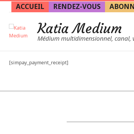
Skip
ACCUEIL
RENDEZ-VOUS
ABONN
to
content
Katia Medium
Médium multidimensionnel, canal,
[simpay_payment_receipt]
2025-
12-
01