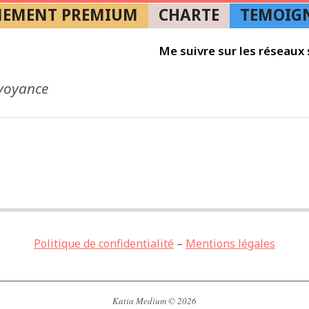
EMENT PREMIUM
CHARTE
TEMOIG
Primary
Navigation
Me suivre sur les réseaux 
Menu
 voyance
Politique de confidentialité
–
Mentions légales
Katia Medium © 2026